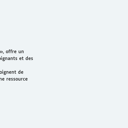
», offre un
oignants et des
moignent de
ne ressource