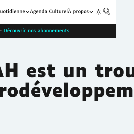
uotidienne
Agenda Culturel
À propos
 -
Découvrir nos abonnements
H est un tro
rodéveloppem