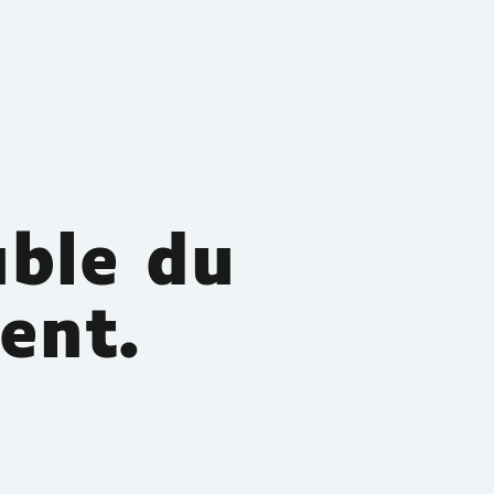
uble du
ent.