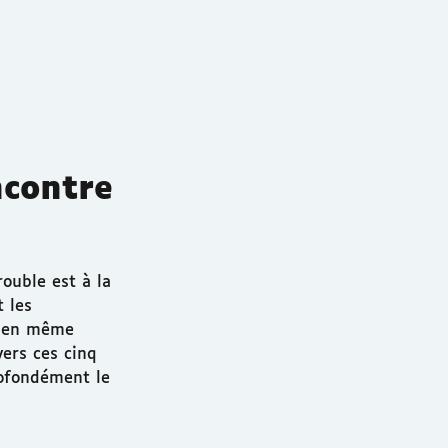
ncontre
rouble est à la
 les
it en même
ers ces cinq
rofondément le