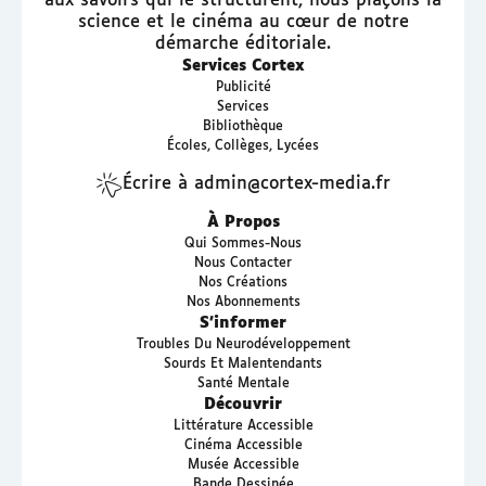
aux savoirs qui le structurent, nous plaçons la
science et le cinéma au cœur de notre
démarche éditoriale.
Services Cortex
Publicité
Services
Bibliothèque
Écoles, Collèges, Lycées
Écrire à admin@cortex-media.fr
À Propos
Qui Sommes-Nous
Nous Contacter
Nos Créations
Nos Abonnements
S’informer
Troubles Du Neurodéveloppement
Sourds Et Malentendants
Santé Mentale
Découvrir
Littérature Accessible
Cinéma Accessible
Musée Accessible
Bande Dessinée