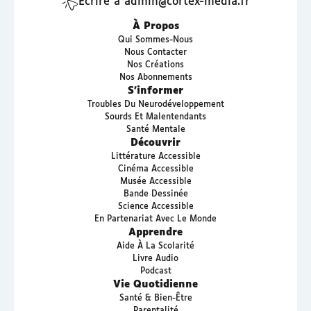
Écrire à admin@cortex-media.fr
À Propos
Qui Sommes-Nous
Nous Contacter
Nos Créations
Nos Abonnements
S’informer
Troubles Du Neurodéveloppement
Sourds Et Malentendants
Santé Mentale
Découvrir
Littérature Accessible
Cinéma Accessible
Musée Accessible
Bande Dessinée
Science Accessible
En Partenariat Avec Le Monde
Apprendre
Aide À La Scolarité
Livre Audio
Podcast
Vie Quotidienne
Santé & Bien-Être