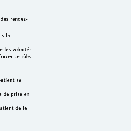
 des rendez-
ns la
e les volontés
orcer ce rôle.
patient se
re de prise en
atient de le