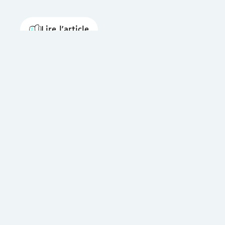
Lire l'article
À Propos
S’i
Qui Sommes-Nous
Tro
Nous Contacter
Neu
e la
Nos Créations
Sou