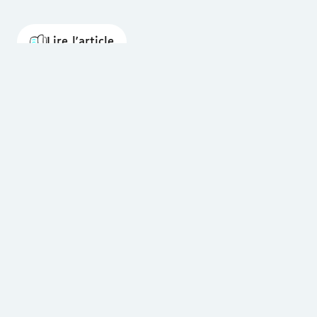
Lire l'article
nformer
Découvrir
ubles Du
Littérature Accessible
rodéveloppement
Cinéma Accessible
rds Et Malentendants
Musée Accessible