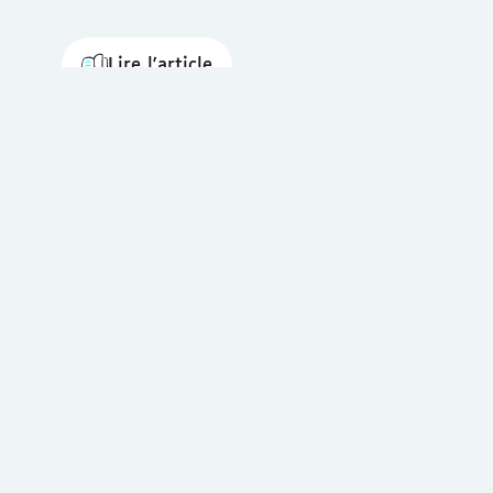
Lire l'article
Chez Cortex Média, nous œuvrons pour rendr