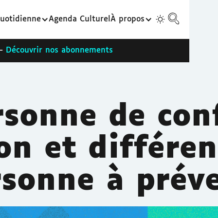
uotidienne
Agenda Culturel
À propos
 -
Découvrir nos abonnements
sonne de conf
on et différen
rsonne à préve