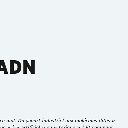
’ADN
ce mot. Du yaourt industriel aux molécules dites «
que » à « artificiel » ou « toxique » ? Et comment