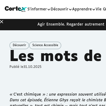
S'informer
Découvrir
Apprendre
Vie Q
Agir Ensemble. Regarder autrement
Découvrir
Science Accessible
Les mots de 
Publié le
31.10.2025
«
C’est chimique
» : une expression souvent utilis
Dans cet épisode, Étienne Ghys reçoit le chimiste 
naturelles », tout est chimie — mais tout n’est pa