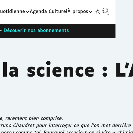
uotidienne
Agenda Culturel
À propos
 -
Découvrir nos abonnements
la science : L
ée, rarement bien comprise.
Bruno Chaudret pour interroger ce que l’on met derrière 
s perçu comme tel. Pourquoi associe-t-on si vite « chimi