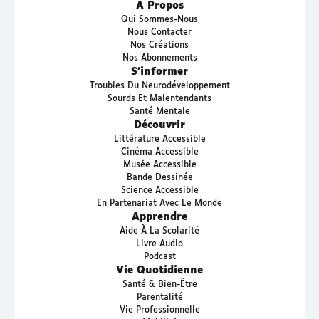
À Propos
Qui Sommes-Nous
Nous Contacter
Nos Créations
Nos Abonnements
S’informer
Troubles Du Neurodéveloppement
Sourds Et Malentendants
Santé Mentale
Découvrir
Littérature Accessible
Cinéma Accessible
Musée Accessible
Bande Dessinée
Science Accessible
En Partenariat Avec Le Monde
Apprendre
Aide À La Scolarité
Livre Audio
Podcast
Vie Quotidienne
Santé & Bien-Être
Parentalité
Vie Professionnelle