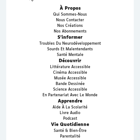
À Propos
Qui Sommes-Nous
Nous Contacter
Nos Créations
Nos Abonnements
S’informer
Troubles Du Neurodéveloppement
Sourds Et Malentendants
Santé Mentale
Découvrir
Littérature Accessible
Cinéma Accessible
Musée Accessible
Bande Dessinée
Science Accessible
En Partenariat Avec Le Monde
Apprendre
Aide À La Scolarité
Livre Audio
Podcast
Vie Quotidienne
Santé & Bien-Être
Parentalité