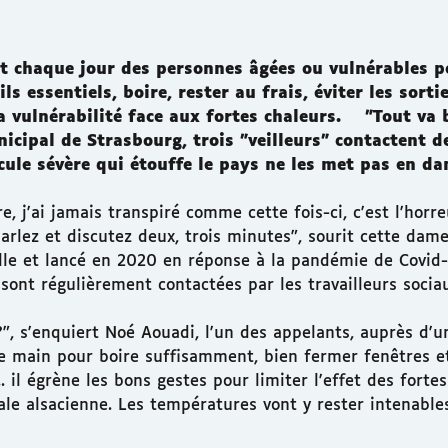
nt chaque jour des personnes âgées ou vulnérables p
ls essentiels, boire, rester au frais, éviter les sorti
a vulnérabilité face aux fortes chaleurs. "Tout va 
icipal de Strasbourg, trois "veilleurs" contactent 
cule sévère qui étouffe le pays ne les met pas en da
e, j'ai jamais transpiré comme cette fois-ci, c'est l'horr
rlez et discutez deux, trois minutes", sourit cette dame 
 ville et lancé en 2020 en réponse à la pandémie de Covid-
 sont régulièrement contactées par les travailleurs socia
?", s'enquiert Noé Aouadi, l'un des appelants, auprès d'u
de main pour boire suffisamment, bien fermer fenêtres e
.. il égrène les bons gestes pour limiter l'effet des fortes
ale alsacienne. Les températures vont y rester intenables