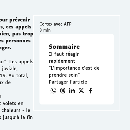
our prévenir
Cortex avec AFP
es, ces appels
3 min
bien, pas trop
des personnes
Sommaire
nger.
Il faut réagir
rapidement
eur". Les appels
"L'importance c'est de
joviale,
prendre soin"
19. Au total,
Partager l'article
ux de
n
t volets en
 chaleurs - le
 jusqu'à la fin