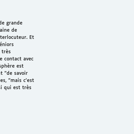
 de grande
aine de
terlocuteur. Et
éniors
 très
de contact avec
osphère est
t "de savoir
es, "mais c'est
i qui est très