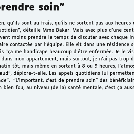
prendre soin"
en, qu'ils sont au frais, qu'ils ne sortent pas aux heures
otidien", détaille Mme Bakar. Mais avec plus d'une cent
euvent moins prendre le temps de discuter avec chaque in
ire contactée par l'équipe. Elle vit dans une résidence s
ais "ça me handicape beaucoup d'être enfermée. Je le vis
aud dans mon appartement, mais surtout, je n'ai pas trop 
le matin tôt, mais même en sortant à 8 ou 9 heures, l'atm
ud", déplore-t-elle. Les appels quotidiens lui permetten
e". "L'important, c'est de prendre soin" des bénéficiair
n bien fou, au niveau (de la) santé mentale, c'est ça auss