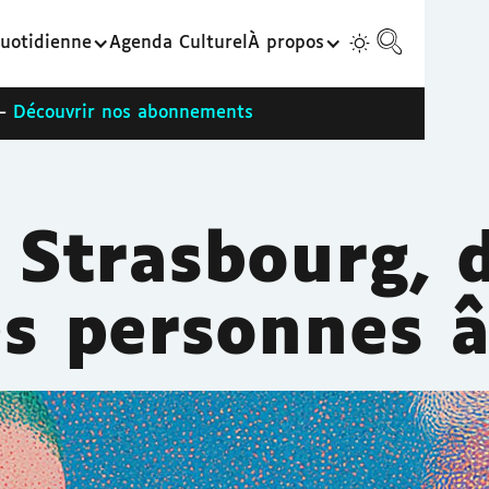
uotidienne
Agenda Culturel
À propos
 -
Découvrir nos abonnements
 Strasbourg, d
es personnes â