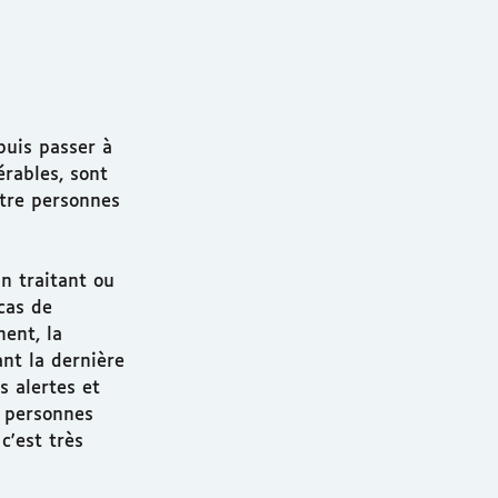
puis passer à
érables, sont
atre personnes
n traitant ou
cas de
ent, la
nt la dernière
s alertes et
s personnes
c'est très