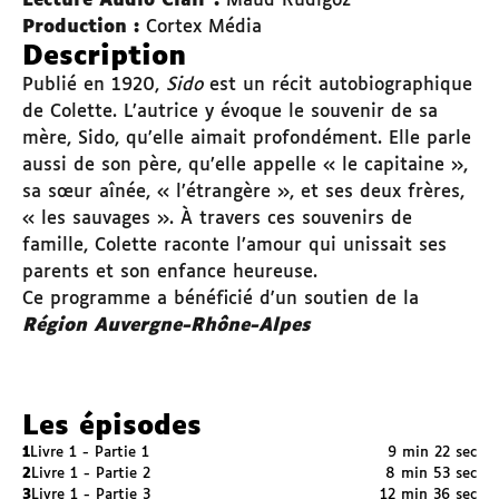
Lecture Audio Clair :
Maud Rudigoz
Production :
Cortex Média
Description
Publié en 1920,
Sido
est un récit autobiographique
de Colette. L’autrice y évoque le souvenir de sa
mère, Sido, qu’elle aimait profondément. Elle parle
aussi de son père, qu’elle appelle « le capitaine »,
sa sœur aînée, « l’étrangère », et ses deux frères,
« les sauvages ». À travers ces souvenirs de
famille, Colette raconte l’amour qui unissait ses
parents et son enfance heureuse.
Ce programme a bénéficié d'un soutien de la
Région Auvergne-Rhône-Alpes
Les épisodes
1
Livre 1 - Partie 1
9 min 22 sec
2
Livre 1 - Partie 2
8 min 53 sec
3
Livre 1 - Partie 3
12 min 36 sec