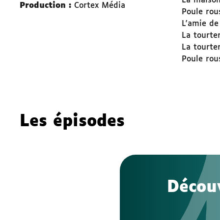
La maison
Production :
Cortex Média
Poule rou
L'amie de 
La tourter
La tourte
Poule rou
Les épisodes
Découv