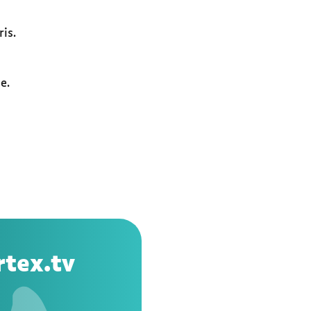
is.
e.
rtex.tv