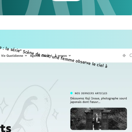
tous nos
 et ressources pédagogiques
s Cortex Média, conçus pour
 et adaptés aux personnes