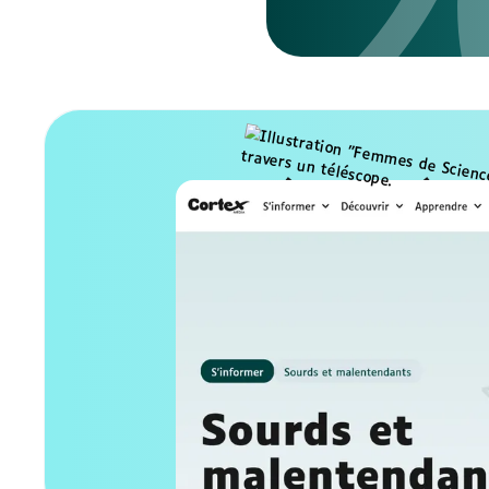
Accédez à 
contenus
Articles, reportages, documentaires
: accédez à l'ensemble des contenu
être accessibles à tous, sous-titrés
sourdes et malentendantes.
S'abonner