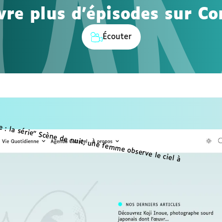
re plus d'épisodes sur Co
Écouter
tous nos
 et ressources pédagogiques
s Cortex Média, conçus pour
 et adaptés aux personnes