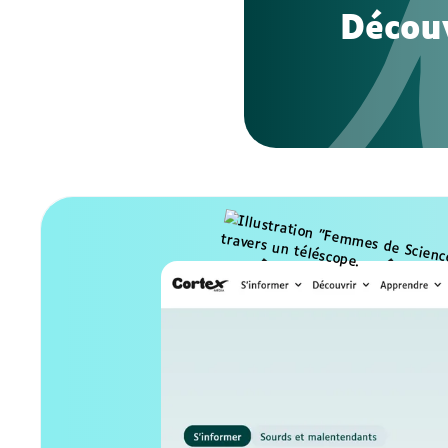
Découv
Accédez à 
contenus
Articles, reportages, documentaires
: accédez à l'ensemble des contenu
être accessibles à tous, sous-titrés
sourdes et malentendantes.