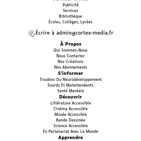
Publicité
Services
Bibliothèque
Écoles, Collèges, Lycées
Écrire à admin@cortex-media.fr
À Propos
Qui Sommes-Nous
Nous Contacter
Nos Créations
Nos Abonnements
S’informer
Troubles Du Neurodéveloppement
Sourds Et Malentendants
Santé Mentale
Découvrir
Littérature Accessible
Cinéma Accessible
Musée Accessible
Bande Dessinée
Science Accessible
En Partenariat Avec Le Monde
Apprendre