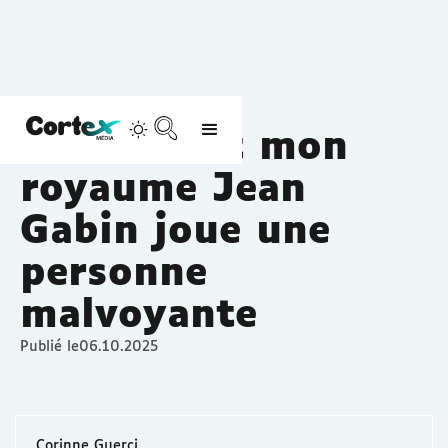
Découvrir
Cinéma Accessible
La nuit est mon
royaume Jean
Gabin joue une
personne
malvoyante
Publié le
06.10.2025
Corinne Guerci