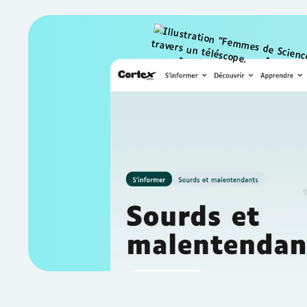
Accédez à 
contenus
Articles, reportages, documentaires
: accédez à l'ensemble des contenu
être accessibles à tous, sous-titrés
sourdes et malentendantes.
S'abonner