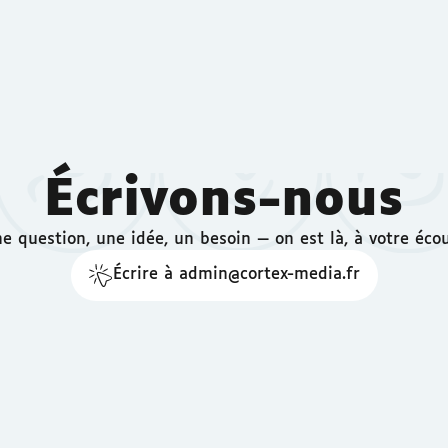
Écrivons-nous
e question, une idée, un besoin — on est là, à votre éco
Écrire à admin@cortex-media.fr