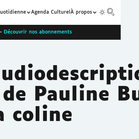
uotidienne
Agenda Culturel
À propos
 -
Découvrir nos abonnements
udiodescripti
 de Pauline B
a coline