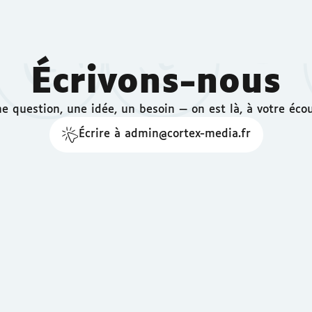
Écrivons-nous
e question, une idée, un besoin — on est là, à votre éco
Écrire à admin@cortex-media.fr