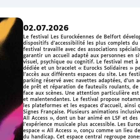
02.07.2026
Le festival Les Eurockéennes de Belfort dévelo
dispositifs d’accessibilité les plus complets du
festival travaille avec des associations spécial
garantir un accueil adapté aux personnes en sit
visuel, psychique ou cognitif. Le festival met à
dédiée et un bracelet « Eurocks Solidaires » p
l’accès aux différents espaces du site. Les fes
parking réservé avec navettes adaptées, d’un 
de prêt et réparation de fauteuils roulants, de
face aux scènes. Une attention particulière est
et malentendantes. Le festival propose notam
les plateformes et les espaces d’accueil, ainsi
Signes Française. Plusieurs animations inclusi
All Access », dont un bar animé en LSF et des
l’expérience musicale plus accessible. Les Eur
espace « All Access », conçu comme un lieu de
du handicap. Cet espace central regroupe zones