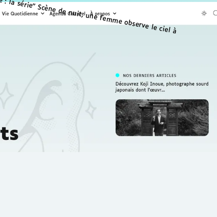
tous nos
 et ressources pédagogiques
s Cortex Média, conçus pour
 et adaptés aux personnes