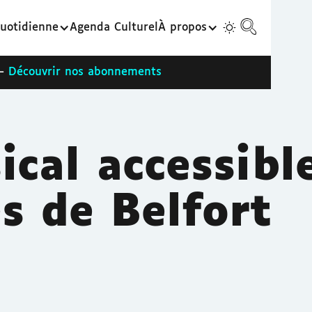
uotidienne
Agenda Culturel
À propos
 -
Découvrir nos abonnements
ical accessible
s de Belfort