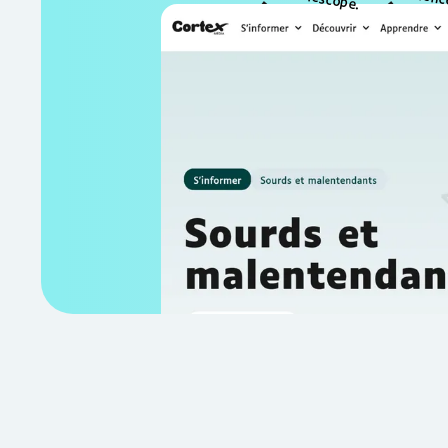
Accédez à 
contenus
Articles, reportages, documentaires
: accédez à l'ensemble des contenu
être accessibles à tous, sous-titrés
sourdes et malentendantes.
S'abonner